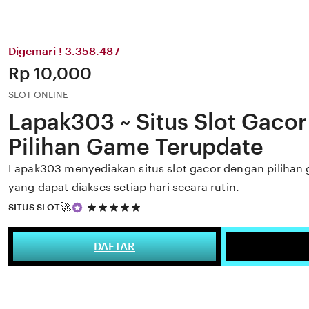
Digemari ! 3.358.487
Price:
Rp 10,000
SLOT ONLINE
Lapak303 ~ Situs Slot Gaco
Pilihan Game Terupdate
Lapak303 menyediakan situs slot gacor dengan pilihan 
yang dapat diakses setiap hari secara rutin.
5
🚀
SITUS SLOT
out
of
5
DAFTAR
stars